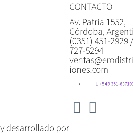
CONTACTO
Av. Patria 1552,
Córdoba, Argent
(0351) 451-2929 
727-5294
ventas@erodistr
iones.com
+54 9 351-63710
 y desarrollado por
Vervel agnecy