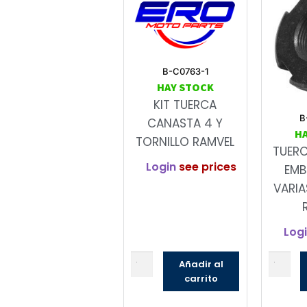
B-C0763-1
HAY STOCK
KIT TUERCA
B
CANASTA 4 Y
H
TORNILLO RAMVEL
TUER
Login
see prices
EMB
VARIA
Log
Añadir al
carrito