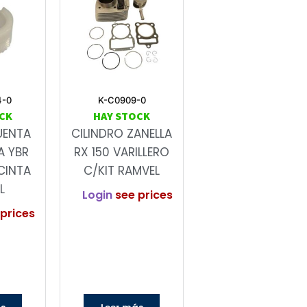
4-0
K-C0909-0
CK
HAY STOCK
UENTA
CILINDRO ZANELLA
A YBR
RX 150 VARILLERO
CINTA
C/KIT RAMVEL
L
Login
see prices
prices