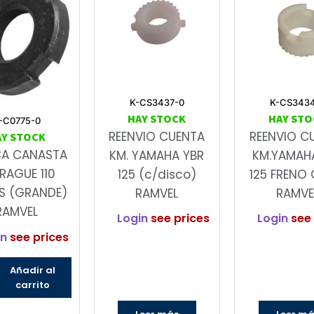
K-CS3437-0
K-CS343
HAY STOCK
HAY STO
-C0775-0
REENVIO CUENTA
REENVIO C
AY STOCK
CA CANASTA
KM. YAMAHA YBR
KM.YAMAH
RAGUE 110
125 (c/disco)
125 FRENO 
S (GRANDE)
RAMVEL
RAMVE
RAMVEL
Login
see prices
Login
see 
in
see prices
Añadir al
carrito