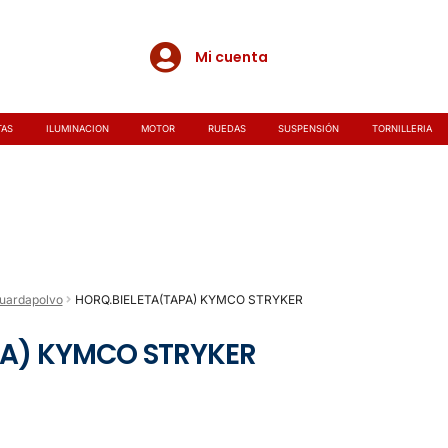
Mi cuenta
TAS
ILUMINACION
MOTOR
RUEDAS
SUSPENSIÓN
TORNILLERIA
uardapolvo
HORQ.BIELETA(TAPA) KYMCO STRYKER
PA) KYMCO STRYKER