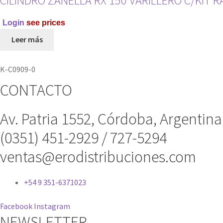
CILINDRO ZANELLA RX 150 VARILLERO C/KIT 
Login
see prices
Leer más
K-C0909-0
CONTACTO
Av. Patria 1552, Córdoba, Argentina
(0351) 451-2929 / 727-5294
ventas@erodistribuciones.com
+54 9 351-6371023
Facebook
Instagram
NEWSLETTER