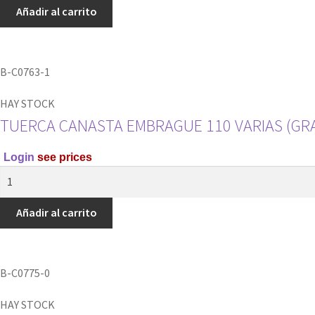
CANASTA
Añadir al carrito
4
Y
TORNILLO
B-C0763-1
RAMVEL
cantidad
HAY STOCK
TUERCA CANASTA EMBRAGUE 110 VARIAS (GR
Login
see prices
TUERCA
CANASTA
EMBRAGUE
Añadir al carrito
110
VARIAS
(GRANDE)
B-C0775-0
RAMVEL
cantidad
HAY STOCK