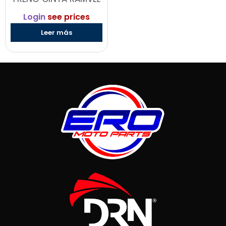
Login
see prices
Leer más