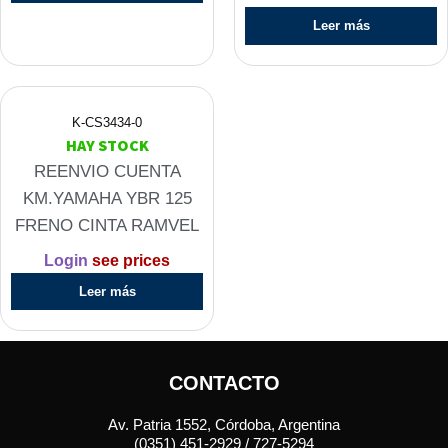
110
Leer más
VARIAS
(GRANDE)
RAMVEL
cantidad
K-CS3434-0
HAY STOCK
REENVIO CUENTA
KM.YAMAHA YBR 125
FRENO CINTA RAMVEL
Login
see prices
Leer más
CONTACTO
Av. Patria 1552, Córdoba, Argentina
(0351) 451-2929 / 727-5294