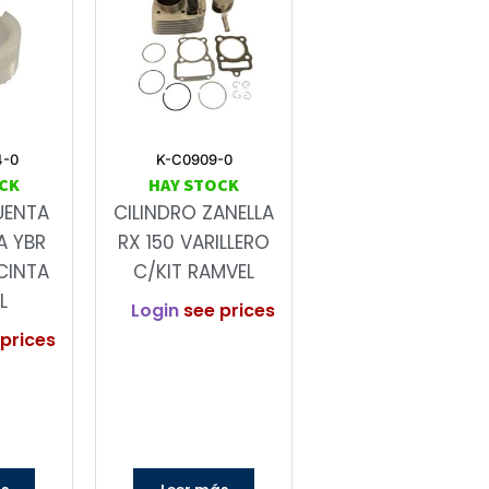
4-0
K-C0909-0
CK
HAY STOCK
UENTA
CILINDRO ZANELLA
A YBR
RX 150 VARILLERO
CINTA
C/KIT RAMVEL
L
Login
see prices
prices