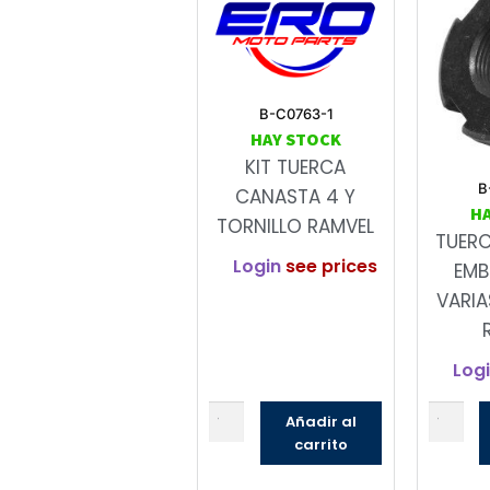
B-C0763-1
HAY STOCK
KIT TUERCA
B
CANASTA 4 Y
H
TORNILLO RAMVEL
TUER
Login
see prices
EMB
VARIA
Log
Añadir al
carrito