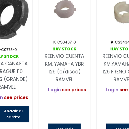
K-CS3437-0
K-CS343
HAY STOCK
HAY STO
-C0775-0
REENVIO CUENTA
REENVIO C
AY STOCK
CA CANASTA
KM. YAMAHA YBR
KM.YAMAH
RAGUE 110
125 (c/disco)
125 FRENO 
S (GRANDE)
RAMVEL
RAMVE
RAMVEL
Login
see prices
Login
see 
in
see prices
Añadir al
carrito