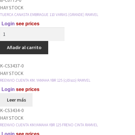
TORNILLO
HAY STOCK
RAMVEL
TUERCA CANASTA EMBRAGUE 110 VARIAS (GRANDE) RAMVEL
cantidad
Login
see prices
TUERCA
CANASTA
EMBRAGUE
Añadir al carrito
110
VARIAS
K-CS3437-0
(GRANDE)
HAY STOCK
RAMVEL
REENVIO CUENTA KM. YAMAHA YBR 125 (c/disco) RAMVEL
cantidad
Login
see prices
Leer más
K-CS3434-0
HAY STOCK
REENVIO CUENTA KM.YAMAHA YBR 125 FRENO CINTA RAMVEL
Login
see prices