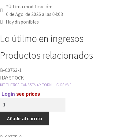
*Última modificación:
6 de Ago. de 2026 a las 04:03
Hay disponibles
Lo útilmo en ingresos
Productos relacionados
B-C0763-1
HAY STOCK
KIT TUERCA CANASTA 4 Y TORNILLO RAMVEL
Login
see prices
KIT
TUERCA
CANASTA
Añadir al carrito
4
Y
B-C0775-0