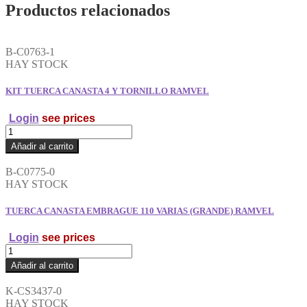
Productos relacionados
B-C0763-1
HAY STOCK
KIT TUERCA CANASTA 4 Y TORNILLO RAMVEL
Login
see prices
KIT
TUERCA
Añadir al carrito
CANASTA
4
B-C0775-0
Y
HAY STOCK
TORNILLO
RAMVEL
TUERCA CANASTA EMBRAGUE 110 VARIAS (GRANDE) RAMVEL
cantidad
Login
see prices
TUERCA
CANASTA
Añadir al carrito
EMBRAGUE
110
K-CS3437-0
VARIAS
HAY STOCK