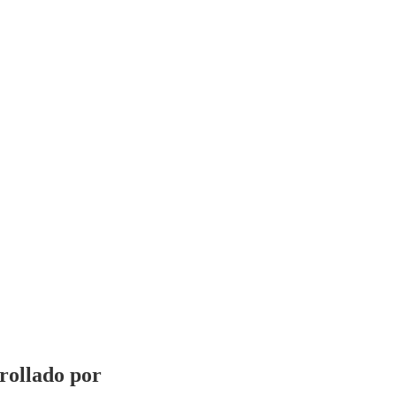
rrollado por
Vervel agnecy