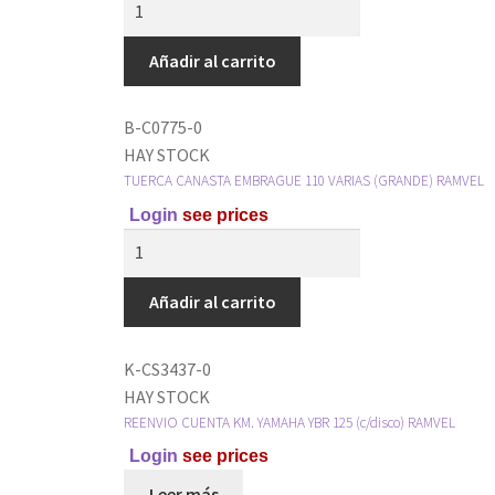
Añadir al carrito
B-C0775-0
HAY STOCK
TUERCA CANASTA EMBRAGUE 110 VARIAS (GRANDE) RAMVEL
Login
see prices
Añadir al carrito
K-CS3437-0
HAY STOCK
REENVIO CUENTA KM. YAMAHA YBR 125 (c/disco) RAMVEL
Login
see prices
Leer más