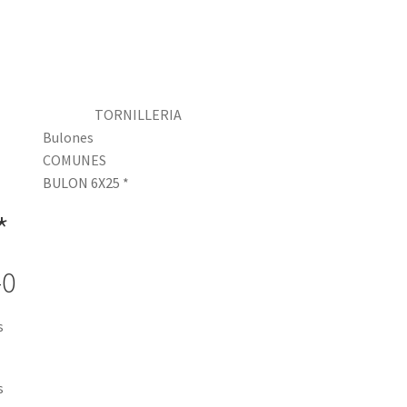
TORNILLERIA
Bulones
COMUNES
BULON 6X25 *
*
-0
s
s