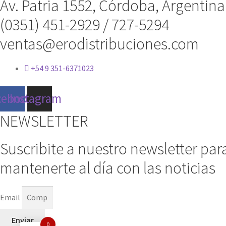
Av. Patria 1552, Córdoba, Argentina
(0351) 451-2929 / 727-5294
ventas@erodistribuciones.com
+54 9 351-6371023
cebook
Instagram
NEWSLETTER
Suscribite a nuestro newsletter par
mantenerte al día con las noticias
Email
Enviar
0