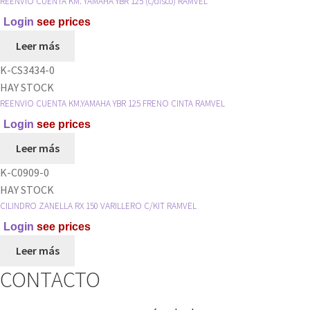
REENVIO CUENTA KM. YAMAHA YBR 125 (c/disco) RAMVEL
RAMVEL
Login
see prices
cantidad
Leer más
K-CS3434-0
HAY STOCK
REENVIO CUENTA KM.YAMAHA YBR 125 FRENO CINTA RAMVEL
Login
see prices
Leer más
K-C0909-0
HAY STOCK
CILINDRO ZANELLA RX 150 VARILLERO C/KIT RAMVEL
Login
see prices
Leer más
CONTACTO