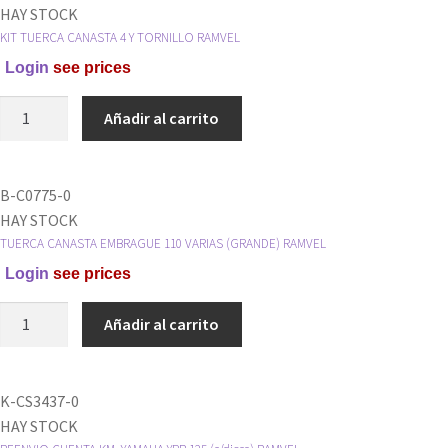
HAY STOCK
KIT TUERCA CANASTA 4 Y TORNILLO RAMVEL
Login
see prices
KIT
Añadir al carrito
TUERCA
CANASTA
4
B-C0775-0
Y
HAY STOCK
TORNILLO
TUERCA CANASTA EMBRAGUE 110 VARIAS (GRANDE) RAMVEL
RAMVEL
Login
see prices
cantidad
TUERCA
Añadir al carrito
CANASTA
EMBRAGUE
110
K-CS3437-0
VARIAS
HAY STOCK
(GRANDE)