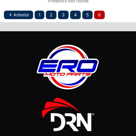
Products not found
Anterior
1
2
3
4
5
6