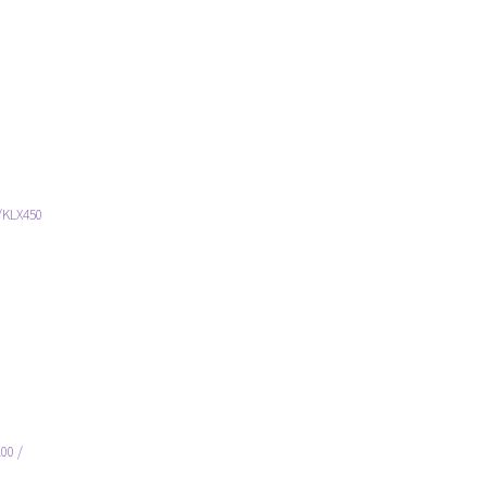
/KLX450
00 /