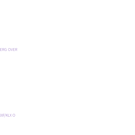
BERG OVER
XF/KLX O