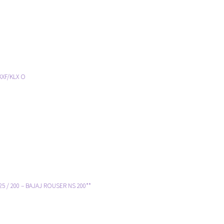
XF/KLX O
/ 200 – BAJAJ ROUSER NS 200**