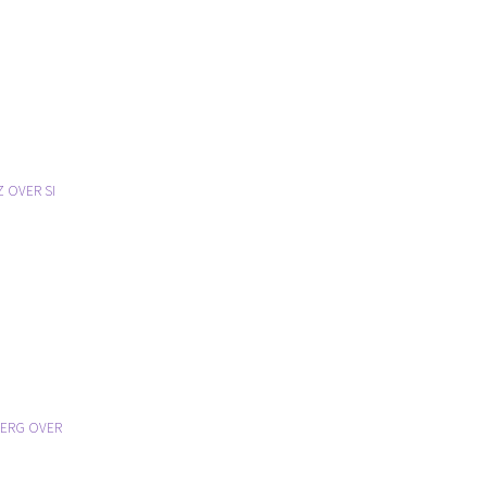
 OVER SI
BERG OVER