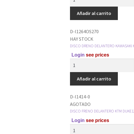
Añadir al carrito
D-I1264OS270
HAY STOCK
DISCO DRENO DELANTERO KAWASAKI K
Login
see prices
Añadir al carrito
D-I1414-0
AGOTADO
DISCO FRENO DELANTERO KTM DUKE125 
Login
see prices