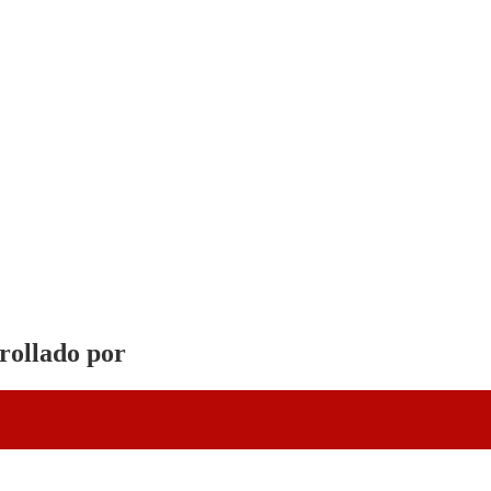
rrollado por
Vervel agnecy