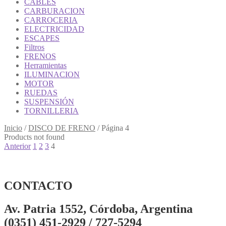
CABLES
CARBURACION
CARROCERIA
ELECTRICIDAD
ESCAPES
Filtros
FRENOS
Herramientas
ILUMINACION
MOTOR
RUEDAS
SUSPENSIÓN
TORNILLERIA
Inicio
/
DISCO DE FRENO
/
Página 4
Products not found
Anterior
1
2
3
4
CONTACTO
Av. Patria 1552, Córdoba, Argentina
(0351) 451-2929 / 727-5294