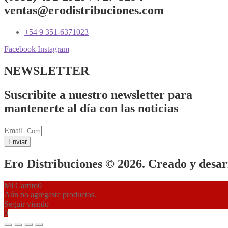
ventas@erodistribuciones.com
+54 9 351-6371023
Facebook
Instagram
NEWSLETTER
Suscribite a nuestro newsletter para
mantenerte al día con las noticias
Email
Enviar
Ero Distribuciones © 2026. Creado y desa
Mi Carrito
0
Aún no agregaste productos.
Seguir viendo
0