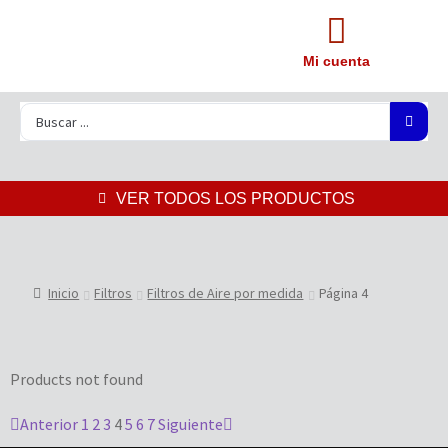
Mi cuenta
VER TODOS LOS PRODUCTOS
Inicio
Filtros
Filtros de Aire por medida
Página 4
Products not found
Anterior
1
2
3
4
5
6
7
Siguiente